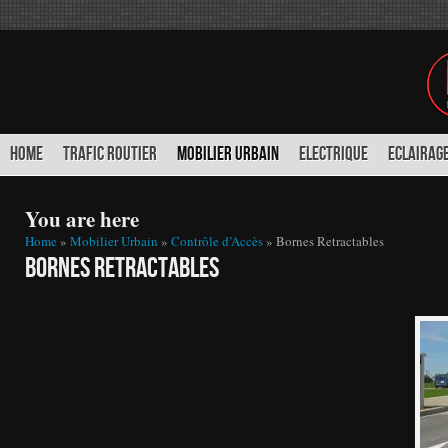
HOME
TRAFIC ROUTIER
MOBILIER URBAIN
ELECTRIQUE
ECLAIRAGE
You are here
Home
»
Mobilier Urbain
»
Contrôle d’Accès
» Bornes Retractables
Bornes Retractables